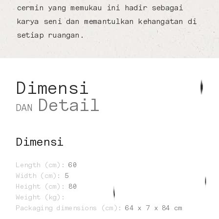
cermin yang memukau ini hadir sebagai
karya seni dan memantulkan kehangatan di
setiap ruangan.
Dimensi
Detail
DAN
Dimensi
Length (cm)
:
60
Width (cm)
:
5
Height (cm)
:
80
Weight (kg)
:
Packaging dimensions (cm)
:
64 x 7 x 84 cm