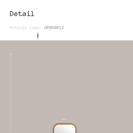
Detail
Article code
:
OP950012