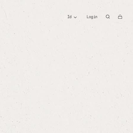
id
id
Login