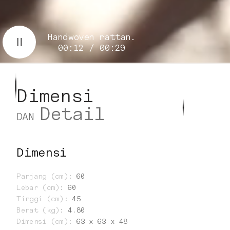
Handwoven rattan.
00:14 / 00:29
Dimensi
Detail
DAN
Dimensi
Panjang (cm)
:
60
Lebar (cm)
:
60
Tinggi (cm)
:
45
Berat (kg)
:
4.80
Dimensi (cm)
:
63 x 63 x 48