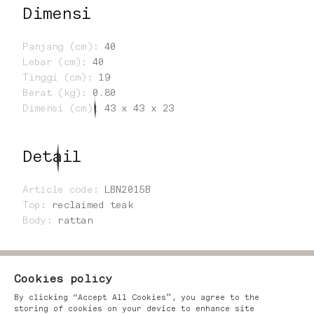
Dimensi
Panjang (cm)
:
40
Lebar (cm)
:
40
Tinggi (cm)
:
19
Berat (kg)
:
0.80
Dimensi (cm)
:
43 x 43 x 23
Detail
Article code
:
LBN2015B
Top
:
reclaimed teak
Body
:
rattan
Cookies policy
By clicking “Accept All Cookies”, you agree to the
storing of cookies on your device to enhance site